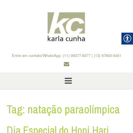
Skip
to
content
Entre em contato/WhatsApp: (11) 99377-8377 | (13) 97800-5451
Tag:
natação paraolímpica
Dia Especial do Hopi Hari