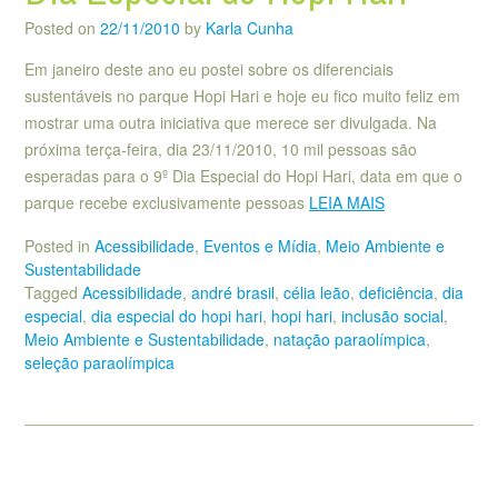
Posted on
22/11/2010
by
Karla Cunha
Em janeiro deste ano eu postei sobre os diferenciais
sustentáveis no parque Hopi Hari e hoje eu fico muito feliz em
mostrar uma outra iniciativa que merece ser divulgada. Na
próxima terça-feira, dia 23/11/2010, 10 mil pessoas são
esperadas para o 9º Dia Especial do Hopi Hari, data em que o
parque recebe exclusivamente pessoas
LEIA MAIS
Posted in
Acessibilidade
,
Eventos e Mídia
,
Meio Ambiente e
Sustentabilidade
Tagged
Acessibilidade
,
andré brasil
,
célia leão
,
deficiência
,
dia
especial
,
dia especial do hopi hari
,
hopi hari
,
inclusão social
,
Meio Ambiente e Sustentabilidade
,
natação paraolímpica
,
seleção paraolímpica