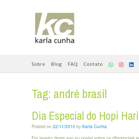
Skip
to
content
Sobre
Blog
FAQ
Contato
Tag:
andré brasil
Dia Especial do Hopi Hari
Posted on
22/11/2010
by
Karla Cunha
Em janeiro deste ano eu postei sobre os diferenciais s