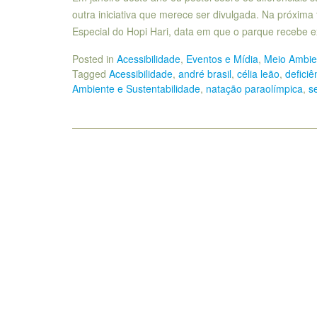
outra iniciativa que merece ser divulgada. Na próxima
Especial do Hopi Hari, data em que o parque recebe
Posted in
Acessibilidade
,
Eventos e Mídia
,
Meio Ambien
Tagged
Acessibilidade
,
andré brasil
,
célia leão
,
deficiê
Ambiente e Sustentabilidade
,
natação paraolímpica
,
s