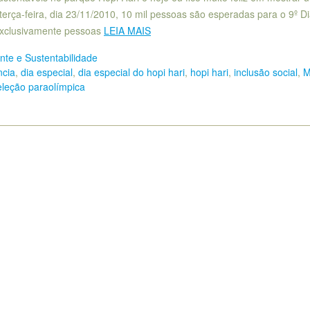
 terça-feira, dia 23/11/2010, 10 mil pessoas são esperadas para o 9º D
 exclusivamente pessoas
LEIA MAIS
te e Sustentabilidade
ncia
,
dia especial
,
dia especial do hopi hari
,
hopi hari
,
inclusão social
,
M
eleção paraolímpica