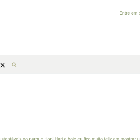
Entre em 
ustentáveis no parque Hopi Hari e hoje eu fico muito feliz em mostrar 