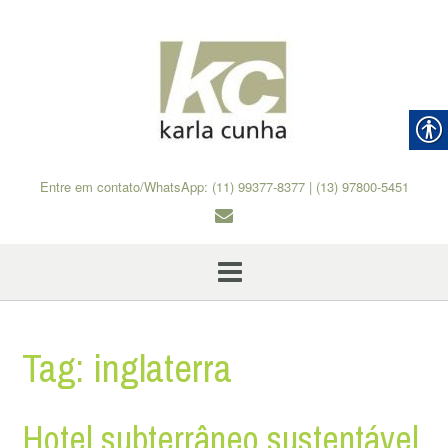
Skip
to
content
Entre em contato/WhatsApp: (11) 99377-8377 | (13) 97800-5451
Tag:
inglaterra
Hotel subterrâneo sustentável