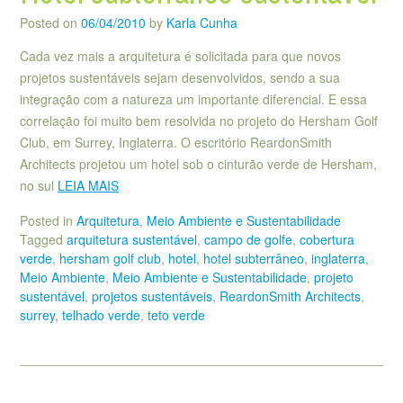
Posted on
06/04/2010
by
Karla Cunha
Cada vez mais a arquitetura é solicitada para que novos
projetos sustentáveis sejam desenvolvidos, sendo a sua
integração com a natureza um importante diferencial. E essa
correlação foi muito bem resolvida no projeto do Hersham Golf
Club, em Surrey, Inglaterra. O escritório ReardonSmith
Architects projetou um hotel sob o cinturão verde de Hersham,
no sul
LEIA MAIS
Posted in
Arquitetura
,
Meio Ambiente e Sustentabilidade
Tagged
arquitetura sustentável
,
campo de golfe
,
cobertura
verde
,
hersham golf club
,
hotel
,
hotel subterrâneo
,
inglaterra
,
Meio Ambiente
,
Meio Ambiente e Sustentabilidade
,
projeto
sustentável
,
projetos sustentáveis
,
ReardonSmith Architects
,
surrey
,
telhado verde
,
teto verde