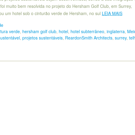
 foi muito bem resolvida no projeto do Hersham Golf Club, em Surrey,
etou um hotel sob o cinturão verde de Hersham, no sul
LEIA MAIS
de
tura verde
,
hersham golf club
,
hotel
,
hotel subterrâneo
,
inglaterra
,
Mei
sustentável
,
projetos sustentáveis
,
ReardonSmith Architects
,
surrey
,
te