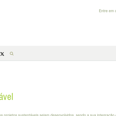
Entre em 
ável
vos projetos sustentáveis sejam desenvolvidos, sendo a sua integração