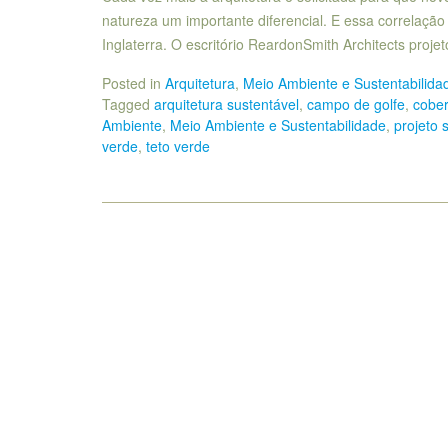
natureza um importante diferencial. E essa correlação
Inglaterra. O escritório ReardonSmith Architects proj
Posted in
Arquitetura
,
Meio Ambiente e Sustentabilida
Tagged
arquitetura sustentável
,
campo de golfe
,
cober
Ambiente
,
Meio Ambiente e Sustentabilidade
,
projeto 
verde
,
teto verde