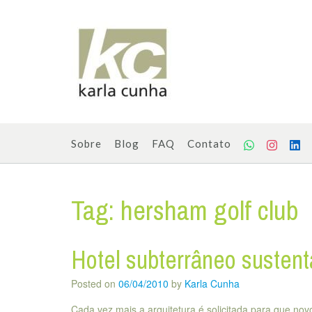
Skip
to
content
Sobre
Blog
FAQ
Contato
Tag:
hersham golf club
Hotel subterrâneo sustent
Posted on
06/04/2010
by
Karla Cunha
Cada vez mais a arquitetura é solicitada para que no