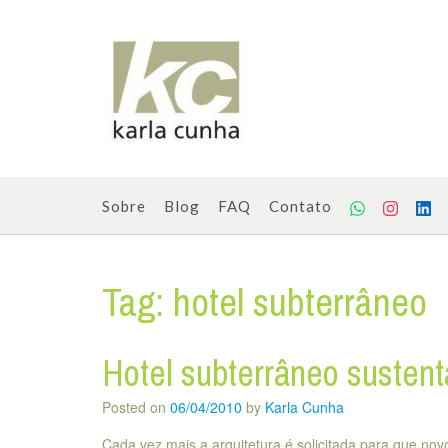
Skip
to
content
Sobre
Blog
FAQ
Contato
Tag:
hotel subterrâneo
Hotel subterrâneo sustent
Posted on
06/04/2010
by
Karla Cunha
Cada vez mais a arquitetura é solicitada para que no