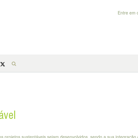
Entre em 
ável
vos projetos sustentáveis sejam desenvolvidos, sendo a sua integração