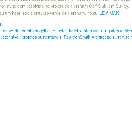
 foi muito bem resolvida no projeto do Hersham Golf Club, em Surrey,
etou um hotel sob o cinturão verde de Hersham, no sul
LEIA MAIS
de
tura verde
,
hersham golf club
,
hotel
,
hotel subterrâneo
,
inglaterra
,
Mei
sustentável
,
projetos sustentáveis
,
ReardonSmith Architects
,
surrey
,
te