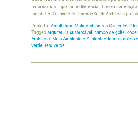
natureza um importante diferencial. E essa correlação
Inglaterra. O escritório ReardonSmith Architects proj
Posted in
Arquitetura
,
Meio Ambiente e Sustentabilida
Tagged
arquitetura sustentável
,
campo de golfe
,
cober
Ambiente
,
Meio Ambiente e Sustentabilidade
,
projeto 
verde
,
teto verde