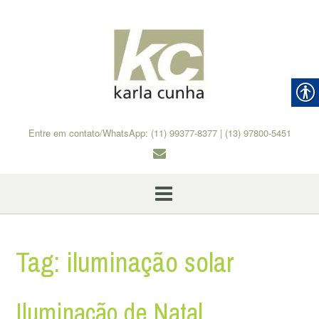
Skip
to
content
Entre em contato/WhatsApp: (11) 99377-8377 | (13) 97800-5451
Tag:
iluminação solar
Iluminação de Natal