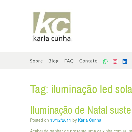
Skip
to
content
Sobre
Blog
FAQ
Contato
Tag:
iluminação led sola
Iluminação de Natal suste
Posted on
13/12/2011
by
Karla Cunha
Acabei de ganhar de presente uma caixinha com 60 min