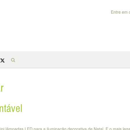
Entre em 
r
ntável
i lâmpadas LED para a iluminação decorativa de Natal. E o mais lega