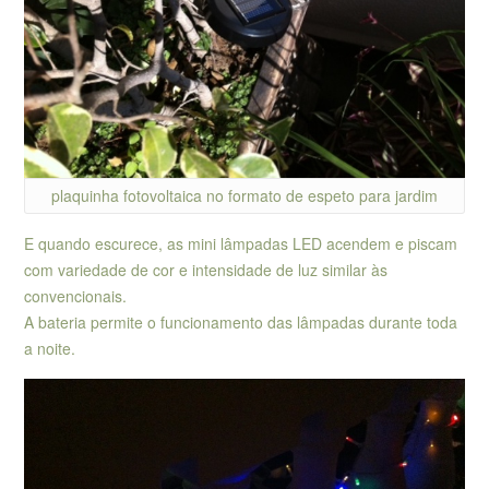
plaquinha fotovoltaica no formato de espeto para jardim
E quando escurece, as mini lâmpadas LED acendem e piscam
com variedade de cor e intensidade de luz similar às
convencionais.
A bateria permite o funcionamento das lâmpadas durante toda
a noite.