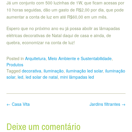
Já um conjunto com 500 luzinhas de 1W, que ficam acesas por
10 horas seguidas, dão um gasto de R$2,00 por dia, que pode
aumentar a conta de luz em até R$60,00 em um mês.
Espero que no próximo ano eu já possa abolir as lâmapadas
elétricas decorativas de Natal daqui de casa e ainda, de
quebra, economizar na conta de luz!
Posted in
Arquitetura
,
Meio Ambiente e Sustentabilidade
,
Produtos
Tagged
decorativa
,
iluminação
,
iluminação led solar
,
iluminação
solar
,
led
,
led solar de natal
,
mini lâmpadas led
Post
←
Casa Vita
Jardins filtrantes
→
navigation
Deixe um comentário