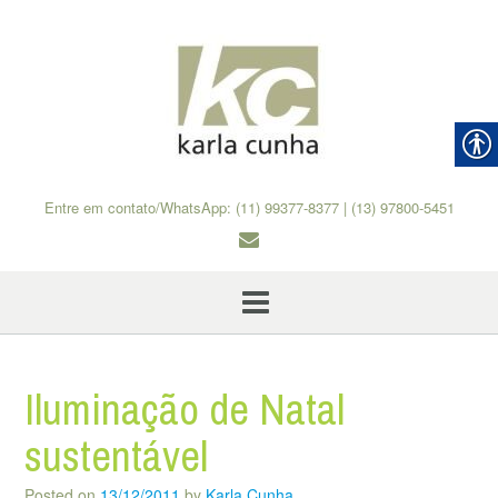
Skip
to
content
Entre em contato/WhatsApp: (11) 99377-8377 | (13) 97800-5451
Iluminação de Natal
sustentável
Posted on
13/12/2011
by
Karla Cunha