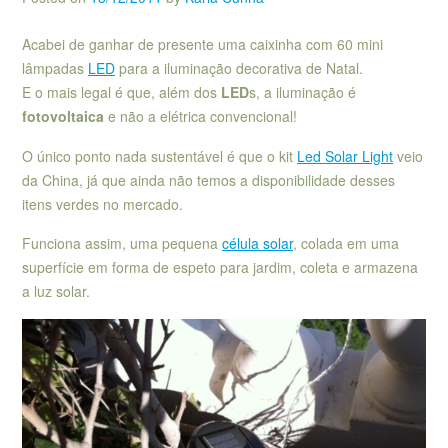
Acabei de ganhar de presente uma caixinha com 60 mini
lâmpadas
LED
para a iluminação decorativa de Natal.
E o mais legal é que, além dos
LED
s, a iluminação é
fotovoltaica
e não a elétrica convencional!
O único ponto nada sustentável é que o kit
Led Solar Light
veio
da China, já que ainda não temos a disponibilidade desses
itens verdes no mercado.
Funciona assim, uma pequena
célula solar
, colada em uma
superfície em forma de espeto para jardim, coleta e armazena
a luz solar.