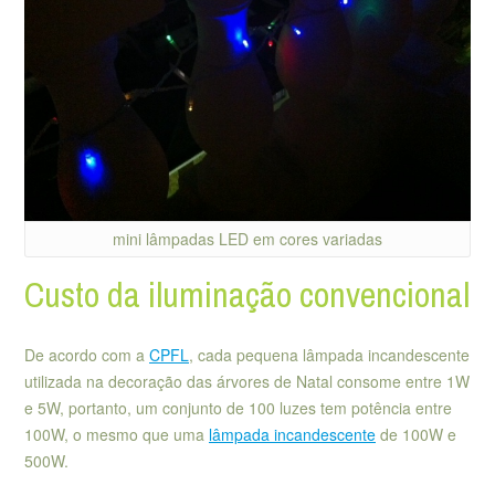
mini lâmpadas LED em cores variadas
Custo da iluminação convencional
De acordo com a
CPFL
, cada pequena lâmpada incandescente
utilizada na decoração das árvores de Natal consome entre 1W
e 5W, portanto, um conjunto de 100 luzes tem potência entre
100W, o mesmo que uma
lâmpada incandescente
de 100W e
500W.