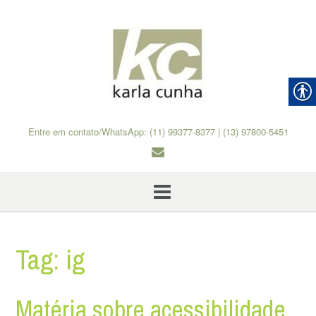
Skip
to
content
Entre em contato/WhatsApp: (11) 99377-8377 | (13) 97800-5451
Tag:
ig
Matéria sobre acessibilidade