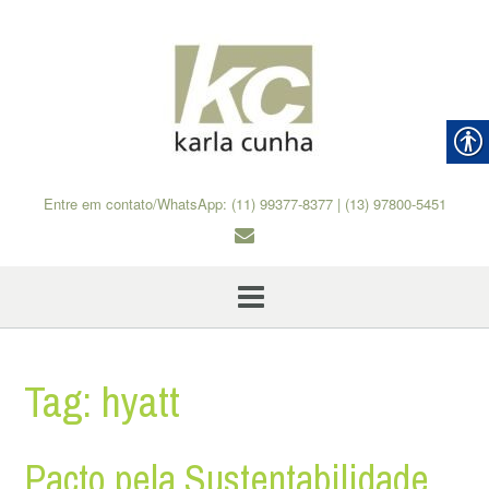
Skip
to
content
Entre em contato/WhatsApp: (11) 99377-8377 | (13) 97800-5451
Tag:
hyatt
Pacto pela Sustentabilidade