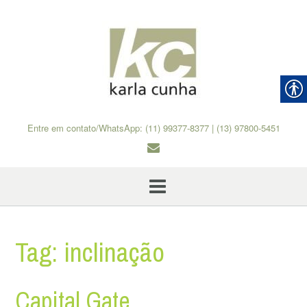
Skip
to
content
Entre em contato/WhatsApp: (11) 99377-8377 | (13) 97800-5451
Tag:
inclinação
Capital Gate