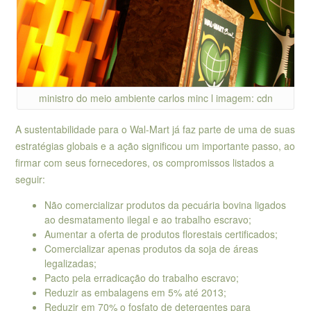
ministro do meio ambiente carlos minc l imagem: cdn
A sustentabilidade para o Wal-Mart já faz parte de uma de suas
estratégias globais e a ação significou um importante passo, ao
firmar com seus fornecedores, os compromissos listados a
seguir:
Não comercializar produtos da pecuária bovina ligados
ao desmatamento ilegal e ao trabalho escravo;
Aumentar a oferta de produtos florestais certificados;
Comercializar apenas produtos da soja de áreas
legalizadas;
Pacto pela erradicação do trabalho escravo;
Reduzir as embalagens em 5% até 2013;
Reduzir em 70% o fosfato de detergentes para