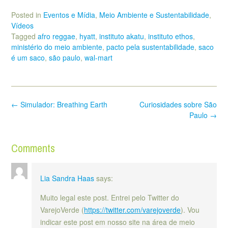
Posted in
Eventos e Mídia
,
Meio Ambiente e Sustentabilidade
,
Vídeos
Tagged
afro reggae
,
hyatt
,
instituto akatu
,
instituto ethos
,
ministério do meio ambiente
,
pacto pela sustentabilidade
,
saco
é um saco
,
são paulo
,
wal-mart
Post
←
Simulador: Breathing Earth
Curiosidades sobre São
navigation
Paulo
→
Comments
Lia Sandra Haas
says:
Muito legal este post. Entrei pelo Twitter do
VarejoVerde (
https://twitter.com/varejoverde
). Vou
indicar este post em nosso site na área de meio