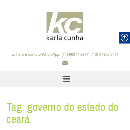
Skip
to
content
Entre em contato/WhatsApp: (11) 99377-8377 | (13) 97800-5451
Tag:
governo do estado do
ceará