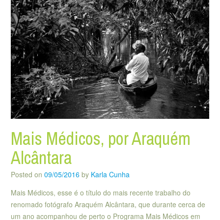
Mais Médicos, por Araquém
Alcântara
Posted on
09/05/2016
by
Karla Cunha
Mais Médicos, esse é o título do mais recente trabalho do
renomado fotógrafo Araquém Alcântara, que durante cerca de
um ano acompanhou de perto o Programa Mais Médicos em