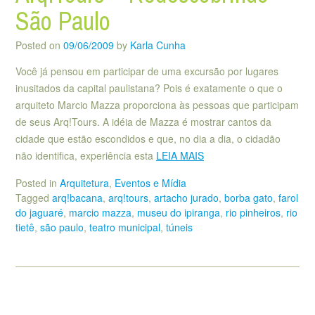
São Paulo
Posted on
09/06/2009
by
Karla Cunha
Você já pensou em participar de uma excursão por lugares
inusitados da capital paulistana? Pois é exatamente o que o
arquiteto Marcio Mazza proporciona às pessoas que participam
de seus Arq!Tours. A idéia de Mazza é mostrar cantos da
cidade que estão escondidos e que, no dia a dia, o cidadão
não identifica, experiência esta
LEIA MAIS
Posted in
Arquitetura
,
Eventos e Mídia
Tagged
arq!bacana
,
arq!tours
,
artacho jurado
,
borba gato
,
farol
do jaguaré
,
marcio mazza
,
museu do ipiranga
,
rio pinheiros
,
rio
tietê
,
são paulo
,
teatro municipal
,
túneis