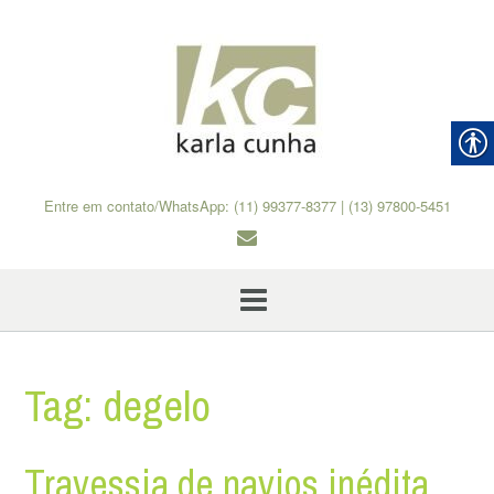
Skip
to
content
Entre em contato/WhatsApp: (11) 99377-8377 | (13) 97800-5451
Tag:
degelo
Travessia de navios inédita