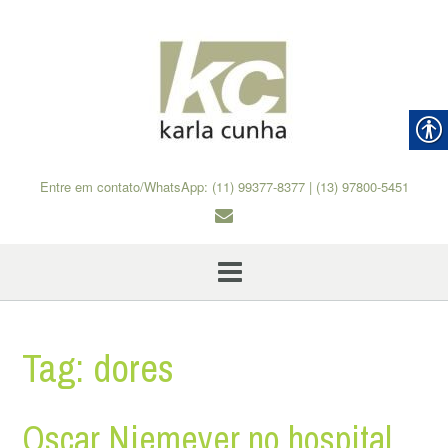
Skip
to
content
Entre em contato/WhatsApp: (11) 99377-8377 | (13) 97800-5451
Tag:
dores
Oscar Niemeyer no hospital