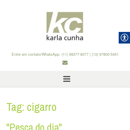
Skip
to
content
Entre em contato/WhatsApp: (11) 99377-8377 | (13) 97800-5451
Tag:
cigarro
"Pesca do dia"