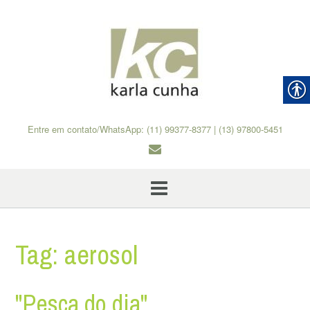
Skip
to
content
Entre em contato/WhatsApp: (11) 99377-8377 | (13) 97800-5451
Tag:
aerosol
"Pesca do dia"