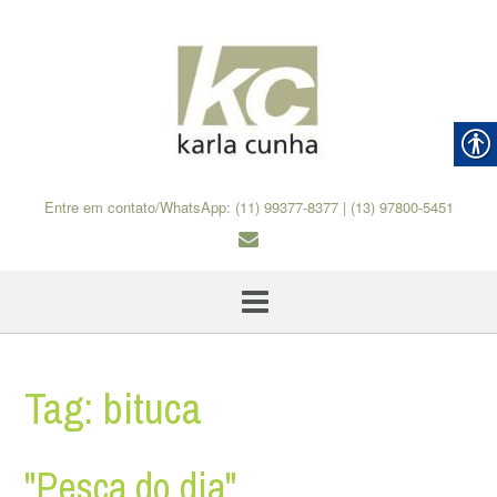
Skip
to
content
Entre em contato/WhatsApp: (11) 99377-8377 | (13) 97800-5451
Tag:
bituca
"Pesca do dia"