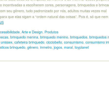
ão incentivadas a escolherem cores, personagens, brinquedos e brinca
com seu gênero, tudo padronizado por nós, adultos muitas vezes mal
 para que elas sigam a “ordem natural das coisas”. Pois é, só que nem
IS
cessibilidade
,
Arte e Design
,
Produtos
necas
,
brinquedo menina
,
brinquedo menino
,
brinquedos
,
brinquedos 
 unissex
,
cafeteira brinquedo
,
cicciobello
,
consumismo
,
consumismo inf
sticos brinquedo
,
gênero
,
inmetro
,
jogos
,
maral
,
toyplanet