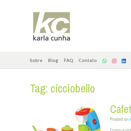
Skip
to
content
Sobre
Blog
FAQ
Contato
Tag:
cicciobello
Cafet
Posted on
Como é irr