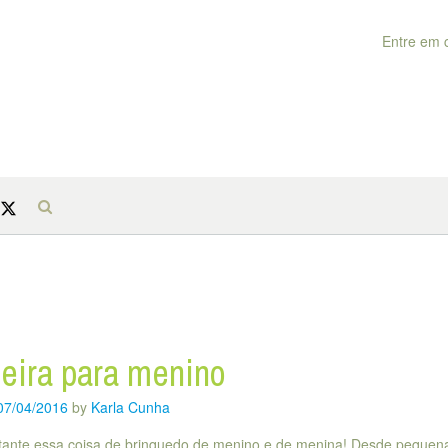
Entre em 
eira para menino
07/04/2016
by
Karla Cunha
itante essa coisa de brinquedo de menino e de menina! Desde pequen