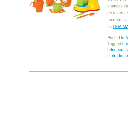
crianças s
de acordo 
resolvidos,
os
LEIA MA
Posted in
A
Tagged
bo
brinquedos
eletrodomé