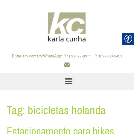
Skip
to
content
Entre em contato/WhatsApp: (11) 99377-8377 | (13) 97800-5451
Tag:
bicicletas holanda
Estacionamento para bikes