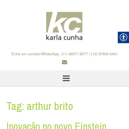
Skip
to
content
Entre em contato/WhatsApp: (11) 99377-8377 | (13) 97800-5451
Tag:
arthur brito
Inovação no novo Einstein