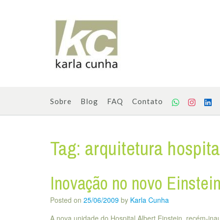
Skip
to
content
Sobre
Blog
FAQ
Contato
Tag:
arquitetura hospita
Inovação no novo Einstei
Posted on
25/06/2009
by
Karla Cunha
A nova unidade do Hospital Albert Einstein, recém-in