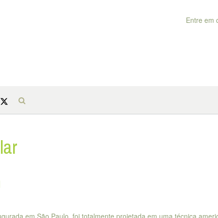
Entre em 
lar
n
augurada em São Paulo, foi totalmente projetada em uma técnica amer