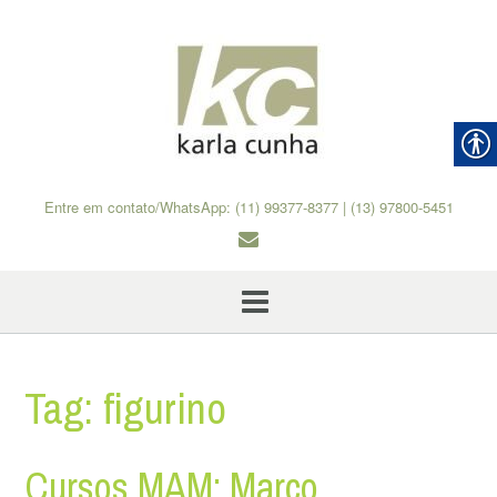
Skip
to
content
Entre em contato/WhatsApp: (11) 99377-8377 | (13) 97800-5451
Tag:
figurino
Cursos MAM: Março