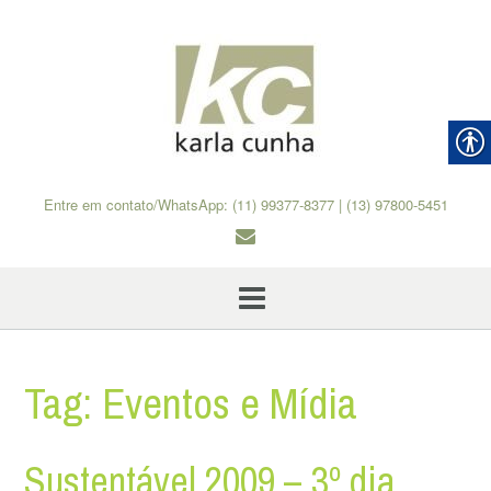
Skip
to
content
Entre em contato/WhatsApp: (11) 99377-8377 | (13) 97800-5451
Tag:
Eventos e Mídia
Sustentável 2009 – 3º dia