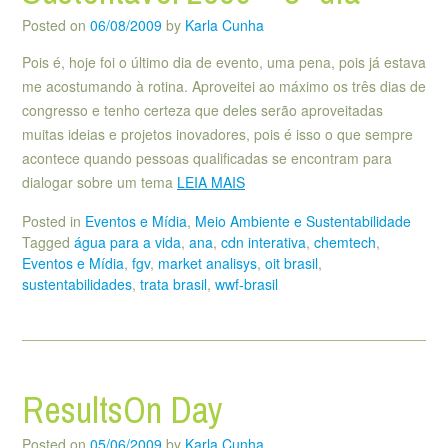
Posted on
06/08/2009
by
Karla Cunha
Pois é, hoje foi o último dia de evento, uma pena, pois já estava
me acostumando à rotina. Aproveitei ao máximo os três dias de
congresso e tenho certeza que deles serão aproveitadas
muitas ideias e projetos inovadores, pois é isso o que sempre
acontece quando pessoas qualificadas se encontram para
dialogar sobre um tema
LEIA MAIS
Posted in
Eventos e Mídia
,
Meio Ambiente e Sustentabilidade
Tagged
água para a vida
,
ana
,
cdn interativa
,
chemtech
,
Eventos e Mídia
,
fgv
,
market analisys
,
oit brasil
,
sustentabilidades
,
trata brasil
,
wwf-brasil
ResultsOn Day
Posted on
05/06/2009
by
Karla Cunha