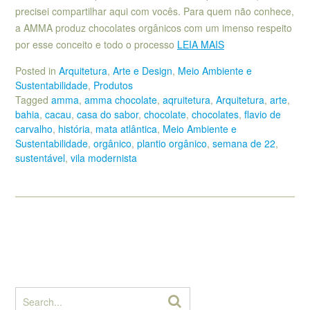
precisei compartilhar aqui com vocês. Para quem não conhece,
a AMMA produz chocolates orgânicos com um imenso respeito
por esse conceito e todo o processo
LEIA MAIS
Posted in
Arquitetura
,
Arte e Design
,
Meio Ambiente e
Sustentabilidade
,
Produtos
Tagged
amma
,
amma chocolate
,
aqruitetura
,
Arquitetura
,
arte
,
bahia
,
cacau
,
casa do sabor
,
chocolate
,
chocolates
,
flavio de
carvalho
,
história
,
mata atlântica
,
Meio Ambiente e
Sustentabilidade
,
orgânico
,
plantio orgânico
,
semana de 22
,
sustentável
,
vila modernista