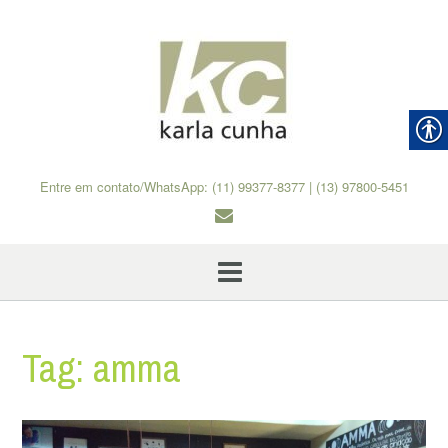
Skip
to
content
Entre em contato/WhatsApp: (11) 99377-8377 | (13) 97800-5451
Tag:
amma