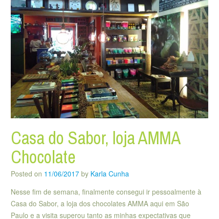
Casa do Sabor, loja AMMA
Chocolate
Posted on
11/06/2017
by
Karla Cunha
Nesse fim de semana, finalmente consegui ir pessoalmente à
Casa do Sabor, a loja dos chocolates AMMA aqui em São
Paulo e a visita superou tanto as minhas expectativas que