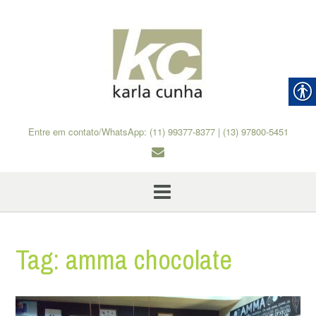
Skip
to
content
Entre em contato/WhatsApp: (11) 99377-8377 | (13) 97800-5451
Tag:
amma chocolate