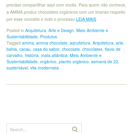
precisei compartilhar aqui com vocês. Para quem não conhece,
a AMMA produz chocolates orgânicos com um imenso respeito
por esse conceito e todo o processo
LEIA MAIS
Posted in
Arquitetura
,
Arte e Design
,
Meio Ambiente e
Sustentabilidade
,
Produtos
Tagged
amma
,
amma chocolate
,
aqruitetura
,
Arquitetura
,
arte
,
bahia
,
cacau
,
casa do sabor
,
chocolate
,
chocolates
,
flavio de
carvalho
,
história
,
mata atlântica
,
Meio Ambiente e
Sustentabilidade
,
orgânico
,
plantio orgânico
,
semana de 22
,
sustentável
,
vila modernista