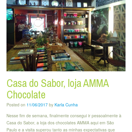
Casa do Sabor, loja AMMA
Chocolate
Posted on
11/06/2017
by
Karla Cunha
Nesse fim de semana, finalmente consegui ir pessoalmente à
Casa do Sabor, a loja dos chocolates AMMA aqui em São
Paulo e a visita superou tanto as minhas expectativas que