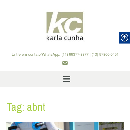
Skip
to
content
Entre em contato/WhatsApp: (11) 99377-8377 | (13) 97800-5451
Tag:
abnt