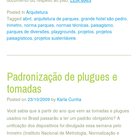
documento diz respeito ao piso,
LEIA MAIS
Posted in
Arquitetura
Tagged
abnt
,
arquitetura de parques
,
grande hotel são pedro
,
inmetro
,
norma parques
,
normas técnicas
,
paisagismo
,
parques de diversões
,
playgrounds
,
projetos
,
projetos
paisagísticos
,
projetos sustentáveis
Padronização de plugues e
tomadas
Posted on
23/10/2009
by
Karla Cunha
Você sabia que a partir do ano que vem as tomadas e plugues
usados no Brasil passarão a ter um padrão obrigatório? A
unificação dos dispositivos foi divulgada essa semana pelo
Inmetro (Instituto Nacional de Metrologia, Normalização e