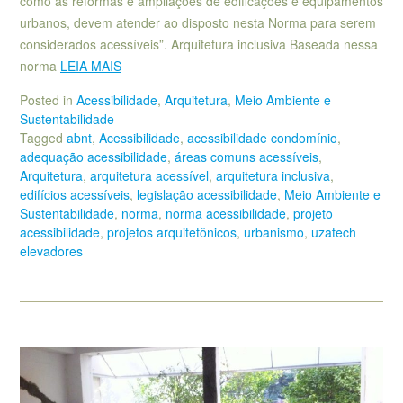
como as reformas e ampliações de edificações e equipamentos
urbanos, devem atender ao disposto nesta Norma para serem
considerados acessíveis”. Arquitetura inclusiva Baseada nessa
norma
LEIA MAIS
Posted in
Acessibilidade
,
Arquitetura
,
Meio Ambiente e
Sustentabilidade
Tagged
abnt
,
Acessibilidade
,
acessibilidade condomínio
,
adequação acessibilidade
,
áreas comuns acessíveis
,
Arquitetura
,
arquitetura acessível
,
arquitetura inclusiva
,
edifícios acessíveis
,
legislação acessibilidade
,
Meio Ambiente e
Sustentabilidade
,
norma
,
norma acessibilidade
,
projeto
acessibilidade
,
projetos arquitetônicos
,
urbanismo
,
uzatech
elevadores