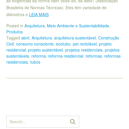
às exigências da norma NBR 5688-99, da ABNT (Associação
Brasileira de Normas Técnicas). Eles têm variedade de
diâmetros e
LEIA MAIS
Posted in
Arquitetura
,
Meio Ambiente e Sustentabilidade
,
Produtos
Tagged
abnt
,
Arquitetura
,
arquitetura sustentável
,
Construção
Civil
,
consumo consciente
,
ecotubo
,
pet reciclável
,
projeto
residencial
,
projeto sustentável
,
projetos residenciais
,
projetos
sustentáveis
,
reforma
,
reforma residencial
,
reformas
,
reformas
residenciais
,
tubos