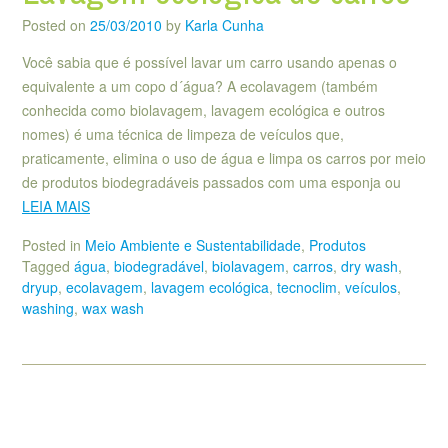
Posted on
25/03/2010
by
Karla Cunha
Você sabia que é possível lavar um carro usando apenas o
equivalente a um copo d´água? A ecolavagem (também
conhecida como biolavagem, lavagem ecológica e outros
nomes) é uma técnica de limpeza de veículos que,
praticamente, elimina o uso de água e limpa os carros por meio
de produtos biodegradáveis passados com uma esponja ou
LEIA MAIS
Posted in
Meio Ambiente e Sustentabilidade
,
Produtos
Tagged
água
,
biodegradável
,
biolavagem
,
carros
,
dry wash
,
dryup
,
ecolavagem
,
lavagem ecológica
,
tecnoclim
,
veículos
,
washing
,
wax wash