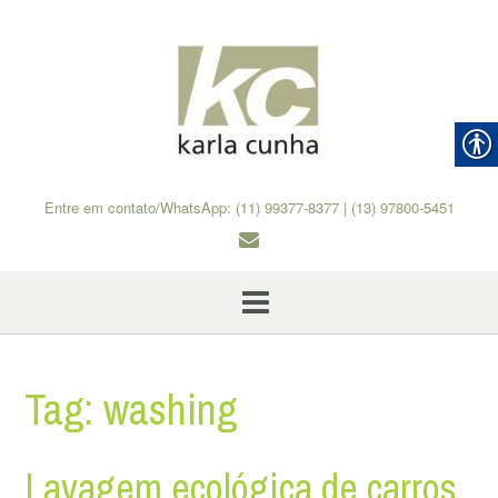
Skip
to
content
Entre em contato/WhatsApp: (11) 99377-8377 | (13) 97800-5451
Tag:
washing
Lavagem ecológica de carros