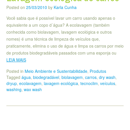
Posted on
25/03/2010
by
Karla Cunha
Você sabia que é possível lavar um carro usando apenas o
equivalente a um copo d´água? A ecolavagem (também
conhecida como biolavagem, lavagem ecológica e outros
nomes) é uma técnica de limpeza de veículos que,
praticamente, elimina o uso de água e limpa os carros por meio
de produtos biodegradáveis passados com uma esponja ou
LEIA MAIS
Posted in
Meio Ambiente e Sustentabilidade
,
Produtos
Tagged
água
,
biodegradável
,
biolavagem
,
carros
,
dry wash
,
dryup
,
ecolavagem
,
lavagem ecológica
,
tecnoclim
,
veículos
,
washing
,
wax wash