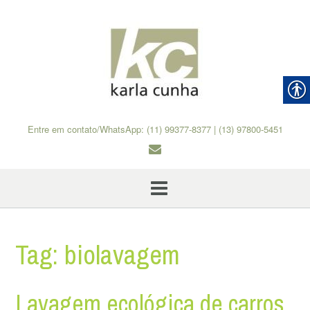
Skip
to
content
Entre em contato/WhatsApp: (11) 99377-8377 | (13) 97800-5451
Tag:
biolavagem
Lavagem ecológica de carros