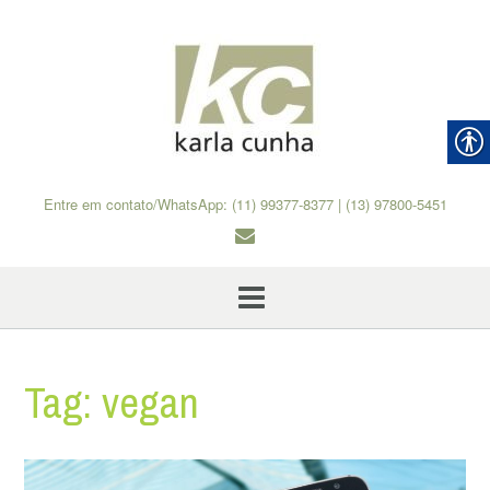
Skip
to
content
Entre em contato/WhatsApp: (11) 99377-8377 | (13) 97800-5451
Tag:
vegan