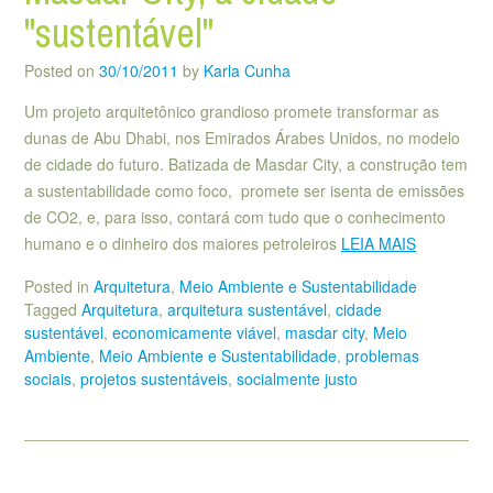
"sustentável"
Posted on
30/10/2011
by
Karla Cunha
Um projeto arquitetônico grandioso promete transformar as
dunas de Abu Dhabi, nos Emirados Árabes Unidos, no modelo
de cidade do futuro. Batizada de Masdar City, a construção tem
a sustentabilidade como foco, promete ser isenta de emissões
de CO2, e, para isso, contará com tudo que o conhecimento
humano e o dinheiro dos maiores petroleiros
LEIA MAIS
Posted in
Arquitetura
,
Meio Ambiente e Sustentabilidade
Tagged
Arquitetura
,
arquitetura sustentável
,
cidade
sustentável
,
economicamente viável
,
masdar city
,
Meio
Ambiente
,
Meio Ambiente e Sustentabilidade
,
problemas
sociais
,
projetos sustentáveis
,
socialmente justo