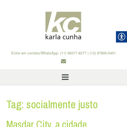
Skip
to
content
Entre em contato/WhatsApp: (11) 99377-8377 | (13) 97800-5451
Tag:
socialmente justo
Masdar City, a cidade