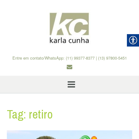
Skip
to
content
Entre em contato/WhatsApp: (11) 99377-8377 | (13) 97800-5451
Tag:
retiro