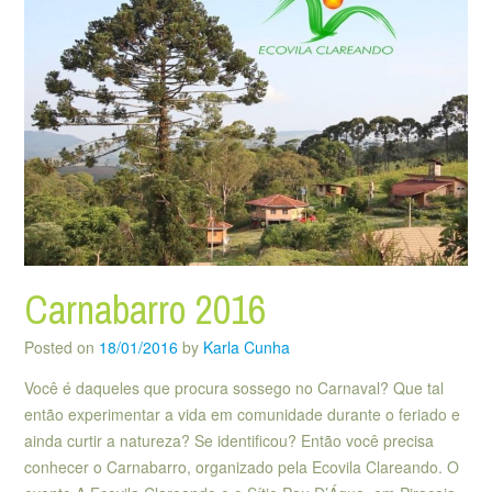
Carnabarro 2016
Posted on
18/01/2016
by
Karla Cunha
Você é daqueles que procura sossego no Carnaval? Que tal
então experimentar a vida em comunidade durante o feriado e
ainda curtir a natureza? Se identificou? Então você precisa
conhecer o Carnabarro, organizado pela Ecovila Clareando. O