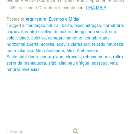
evento A Ecovila Clareando e o Sítio Pau D’Água, em Piracaia
– SP, realizam o Carnabarro, evento com
LEIA MAIS
Posted in
Arquitetura
,
Eventos e Mídia
Tagged
alimentação natural
,
barro
,
bioconstrução
,
carnabarro
,
carnaval
,
centro coletivo de cultura. imaginário social
,
cob
,
coletividade
,
coletivo
,
compartilhamento
,
contabilidade
horizontal aberta
,
ecovila
,
ecovila clareando
,
feriado natureza
,
mata atlântica
,
Meio Ambiente
,
Meio Ambiente e
Sustentabilidade
,
pau-a-pique
,
piracaia
,
reboca natural
,
retiro
,
serra da mantiqueira
,
sítio
,
sítio pau d´água
,
sossego
,
vida
natural
,
vivências