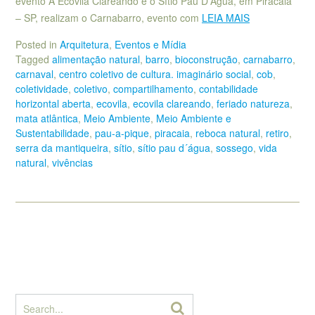
evento A Ecovila Clareando e o Sítio Pau D’Água, em Piracaia
– SP, realizam o Carnabarro, evento com
LEIA MAIS
Posted in
Arquitetura
,
Eventos e Mídia
Tagged
alimentação natural
,
barro
,
bioconstrução
,
carnabarro
,
carnaval
,
centro coletivo de cultura. imaginário social
,
cob
,
coletividade
,
coletivo
,
compartilhamento
,
contabilidade
horizontal aberta
,
ecovila
,
ecovila clareando
,
feriado natureza
,
mata atlântica
,
Meio Ambiente
,
Meio Ambiente e
Sustentabilidade
,
pau-a-pique
,
piracaia
,
reboca natural
,
retiro
,
serra da mantiqueira
,
sítio
,
sítio pau d´água
,
sossego
,
vida
natural
,
vivências