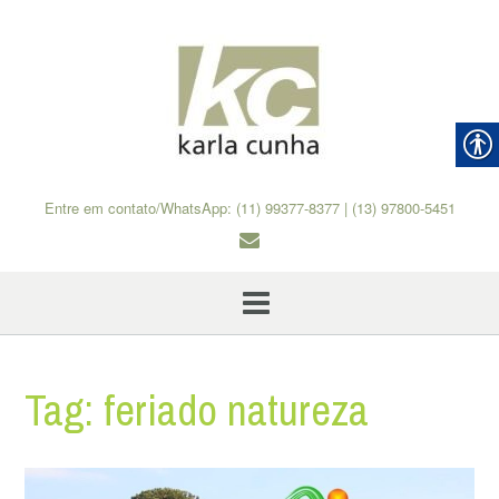
Skip
to
content
Entre em contato/WhatsApp: (11) 99377-8377 | (13) 97800-5451
Tag:
feriado natureza