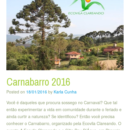
Carnabarro 2016
Posted on
18/01/2016
by
Karla Cunha
Você é daqueles que procura sossego no Carnaval? Que tal
então experimentar a vida em comunidade durante o feriado e
ainda curtir a natureza? Se identificou? Então você precisa
conhecer o Carnabarro, organizado pela Ecovila Clareando. O