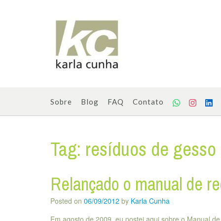
Skip
to
content
Sobre
Blog
FAQ
Contato
Tag:
resíduos de gesso 
Relançado o manual de r
Posted on
06/09/2012
by
Karla Cunha
Em agosto de 2009, eu postei aqui sobre o Manual de 