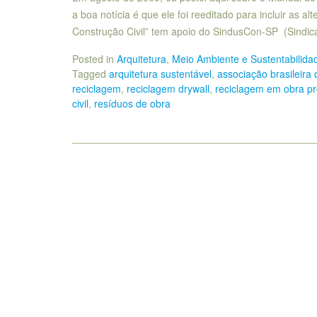
a boa notícia é que ele foi reeditado para incluir as 
Construção Civil” tem apoio do SindusCon-SP (Sindica
Posted in
Arquitetura
,
Meio Ambiente e Sustentabilida
Tagged
arquitetura sustentável
,
associação brasileira 
reciclagem
,
reciclagem drywall
,
reciclagem em obra pr
civil
,
resíduos de obra