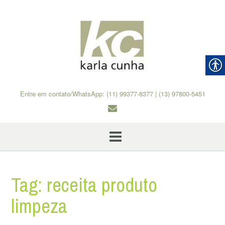
Skip
to
content
Entre em contato/WhatsApp: (11) 99377-8377 | (13) 97800-5451
Tag:
receita produto
limpeza