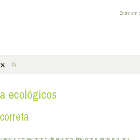
Entre em 
a ecológicos
correta
inagre e provavelmente ela aprendeu isso com a minha avó, pois