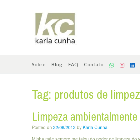
Skip
to
content
Sobre
Blog
FAQ
Contato
Tag:
produtos de limpez
Limpeza ambientalmente 
Posted on
22/06/2012
by
Karla Cunha
Minha mãe sempre me falou do poder de limpeza do v