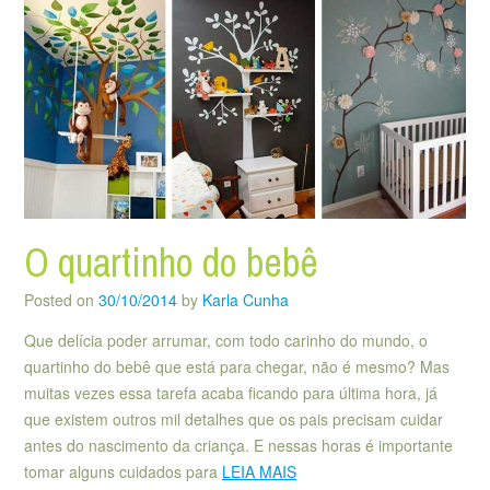
O quartinho do bebê
Posted on
30/10/2014
by
Karla Cunha
Que delícia poder arrumar, com todo carinho do mundo, o
quartinho do bebê que está para chegar, não é mesmo? Mas
muitas vezes essa tarefa acaba ficando para última hora, já
que existem outros mil detalhes que os pais precisam cuidar
antes do nascimento da criança. E nessas horas é importante
tomar alguns cuidados para
LEIA MAIS