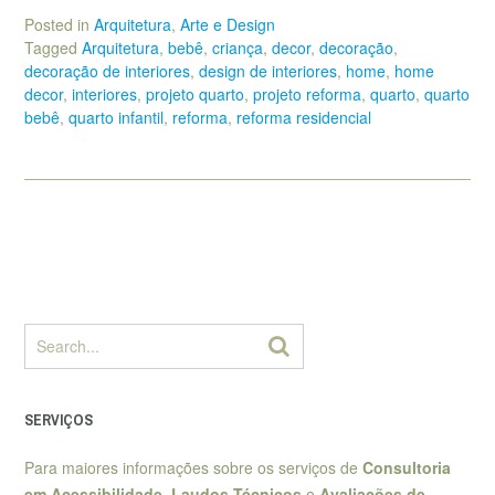
Posted in
Arquitetura
,
Arte e Design
Tagged
Arquitetura
,
bebê
,
criança
,
decor
,
decoração
,
decoração de interiores
,
design de interiores
,
home
,
home
decor
,
interiores
,
projeto quarto
,
projeto reforma
,
quarto
,
quarto
bebê
,
quarto infantil
,
reforma
,
reforma residencial
SERVIÇOS
Para maiores informações sobre os serviços de
Consultoria
em Acessibilidade
,
Laudos Técnicos
e
Avaliações de