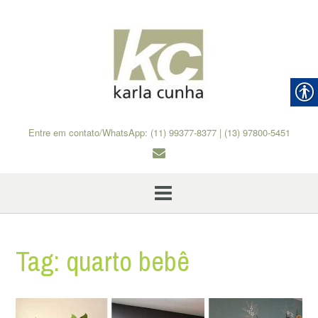
Skip
to
content
Entre em contato/WhatsApp: (11) 99377-8377 | (13) 97800-5451
Tag:
quarto bebê