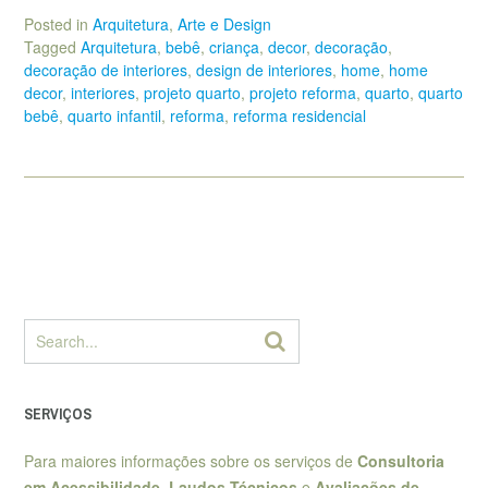
Posted in
Arquitetura
,
Arte e Design
Tagged
Arquitetura
,
bebê
,
criança
,
decor
,
decoração
,
decoração de interiores
,
design de interiores
,
home
,
home
decor
,
interiores
,
projeto quarto
,
projeto reforma
,
quarto
,
quarto
bebê
,
quarto infantil
,
reforma
,
reforma residencial
SERVIÇOS
Para maiores informações sobre os serviços de
Consultoria
em Acessibilidade
,
Laudos Técnicos
e
Avaliações de