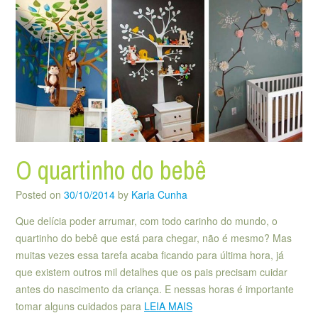
O quartinho do bebê
Posted on
30/10/2014
by
Karla Cunha
Que delícia poder arrumar, com todo carinho do mundo, o
quartinho do bebê que está para chegar, não é mesmo? Mas
muitas vezes essa tarefa acaba ficando para última hora, já
que existem outros mil detalhes que os pais precisam cuidar
antes do nascimento da criança. E nessas horas é importante
tomar alguns cuidados para
LEIA MAIS