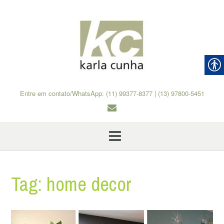
Skip
to
content
Entre em contato/WhatsApp: (11) 99377-8377 | (13) 97800-5451
Tag:
home decor