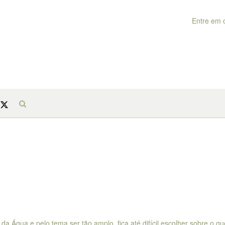
Entre em 
 Água e pelo tema ser tão amplo, fica até difícil escolher sobre o qu