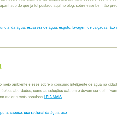
m apanhado do que já foi postado aqui no blog, sobre esse bem tão pre
undial da água
,
escassez de água
,
esgoto
,
lavagem de calçadas
,
lixo
a
ao meio ambiente e esse sobre o consumo inteligente de água na cida
 tópicos abordados, como as soluções existem e devem ser definitiva
 na maior e mais populosa
LEIA MAIS
,
pura
,
sabesp
,
uso racional da água
,
usp