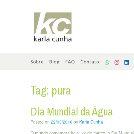
Skip
to
content
Sobre
Blog
FAQ
Contato
Tag:
pura
Dia Mundial da Água
Posted on
22/03/2010
by
Karla Cunha
O mundo comemora hoje, 22 de março, o Dia Mundial da