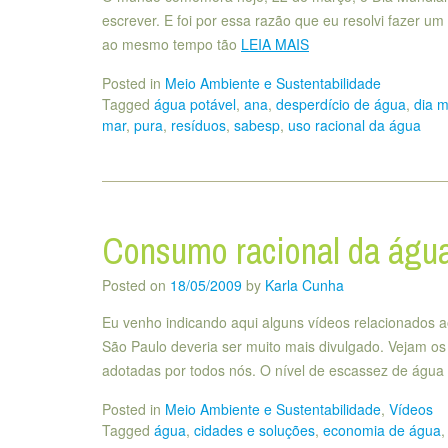
escrever. E foi por essa razão que eu resolvi fazer u
ao mesmo tempo tão
LEIA MAIS
Posted in
Meio Ambiente e Sustentabilidade
Tagged
água potável
,
ana
,
desperdício de água
,
dia m
mar
,
pura
,
resíduos
,
sabesp
,
uso racional da água
Consumo racional da águ
Posted on
18/05/2009
by
Karla Cunha
Eu venho indicando aqui alguns vídeos relacionados 
São Paulo deveria ser muito mais divulgado. Vejam os
adotadas por todos nós. O nível de escassez de água
Posted in
Meio Ambiente e Sustentabilidade
,
Vídeos
Tagged
água
,
cidades e soluções
,
economia de água