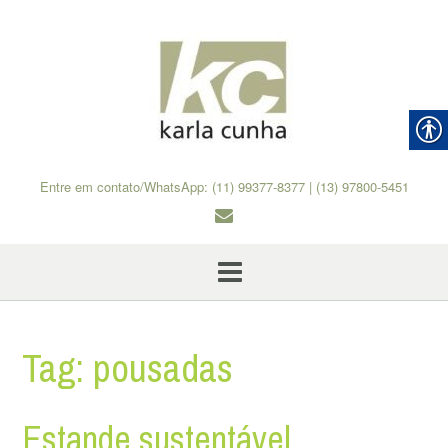
Skip
to
content
Entre em contato/WhatsApp: (11) 99377-8377 | (13) 97800-5451
Tag:
pousadas
Estande sustentável