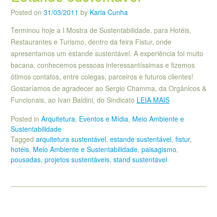
Posted on
31/03/2011
by
Karla Cunha
Terminou hoje a I Mostra de Sustentabilidade, para Hotéis,
Restaurantes e Turismo, dentro da feira Fistur, onde
apresentamos um estande sustentável. A experiência foi muito
bacana, conhecemos pessoas interessantíssimas e fizemos
ótimos contatos, entre colegas, parceiros e futuros clientes!
Gostaríamos de agradecer ao Sergio Chamma, da Orgânicos &
Funcionais, ao Ivan Baldini, do Sindicato
LEIA MAIS
Posted in
Arquitetura
,
Eventos e Mídia
,
Meio Ambiente e
Sustentabilidade
Tagged
arquitetura sustentável
,
estande sustentável
,
fistur
,
hotéis
,
Meio Ambiente e Sustentabilidade
,
paisagismo
,
pousadas
,
projetos sustentáveis
,
stand sustentável