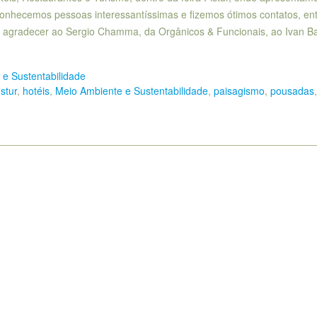
 conhecemos pessoas interessantíssimas e fizemos ótimos contatos, en
e agradecer ao Sergio Chamma, da Orgânicos & Funcionais, ao Ivan Bal
e Sustentabilidade
istur
,
hotéis
,
Meio Ambiente e Sustentabilidade
,
paisagismo
,
pousadas
,