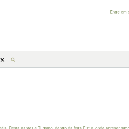
Entre em 
téis, Restaurantes e Turismo, dentro da feira Fistur, onde apresenta