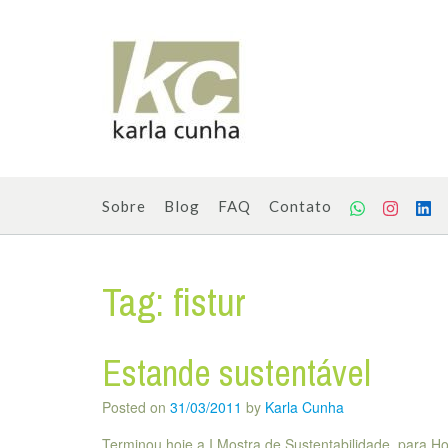
Skip
to
content
Sobre
Blog
FAQ
Contato
Tag:
fistur
Estande sustentável
Posted on
31/03/2011
by
Karla Cunha
Terminou hoje a I Mostra de Sustentabilidade, para Ho