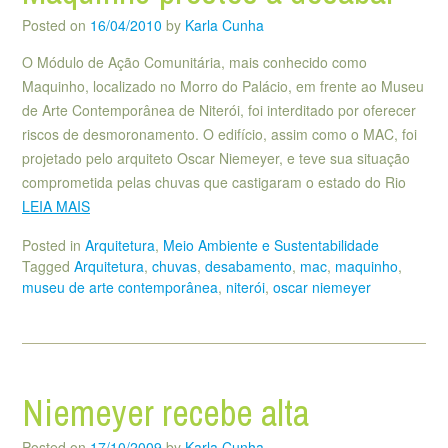
Posted on
16/04/2010
by
Karla Cunha
O Módulo de Ação Comunitária, mais conhecido como
Maquinho, localizado no Morro do Palácio, em frente ao Museu
de Arte Contemporânea de Niterói, foi interditado por oferecer
riscos de desmoronamento. O edifício, assim como o MAC, foi
projetado pelo arquiteto Oscar Niemeyer, e teve sua situação
comprometida pelas chuvas que castigaram o estado do Rio
LEIA MAIS
Posted in
Arquitetura
,
Meio Ambiente e Sustentabilidade
Tagged
Arquitetura
,
chuvas
,
desabamento
,
mac
,
maquinho
,
museu de arte contemporânea
,
niterói
,
oscar niemeyer
Niemeyer recebe alta
Posted on
17/10/2009
by
Karla Cunha