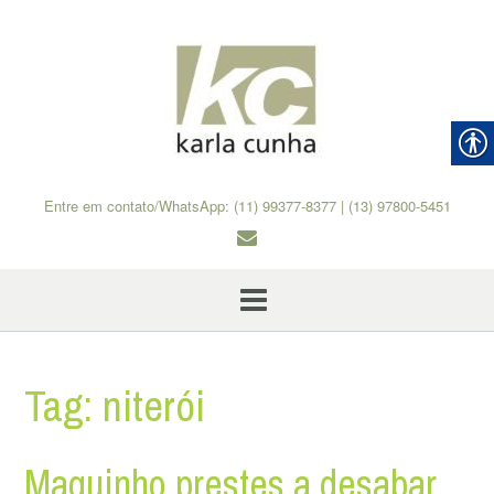
Skip
to
content
Entre em contato/WhatsApp: (11) 99377-8377 | (13) 97800-5451
Tag:
niterói
Maquinho prestes a desabar