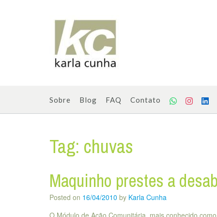
Skip
to
content
Sobre
Blog
FAQ
Contato
Tag:
chuvas
Maquinho prestes a desab
Posted on
16/04/2010
by
Karla Cunha
O Módulo de Ação Comunitária, mais conhecido como 