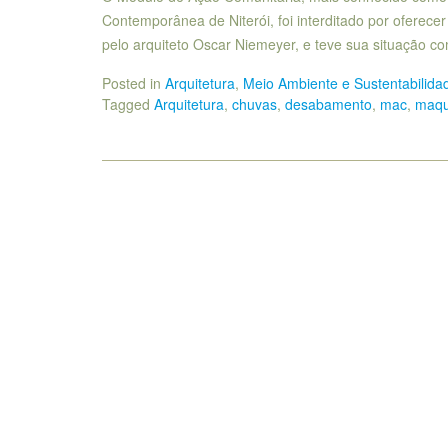
Contemporânea de Niterói, foi interditado por oferece
pelo arquiteto Oscar Niemeyer, e teve sua situação 
Posted in
Arquitetura
,
Meio Ambiente e Sustentabilida
Tagged
Arquitetura
,
chuvas
,
desabamento
,
mac
,
maqu