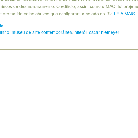
r riscos de desmoronamento. O edifício, assim como o MAC, foi projeta
comprometida pelas chuvas que castigaram o estado do Rio
LEIA MAIS
de
inho
,
museu de arte contemporânea
,
niterói
,
oscar niemeyer