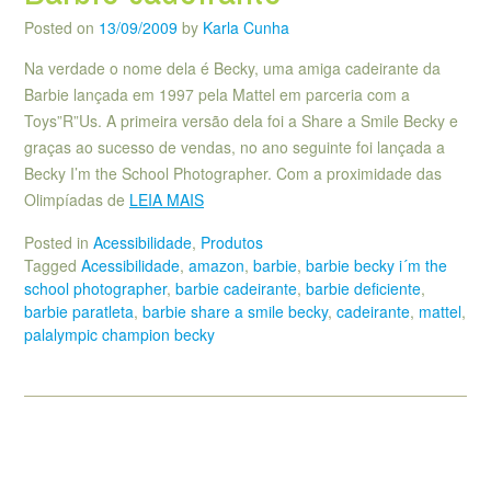
Posted on
13/09/2009
by
Karla Cunha
Na verdade o nome dela é Becky, uma amiga cadeirante da
Barbie lançada em 1997 pela Mattel em parceria com a
Toys”R”Us. A primeira versão dela foi a Share a Smile Becky e
graças ao sucesso de vendas, no ano seguinte foi lançada a
Becky I’m the School Photographer. Com a proximidade das
Olimpíadas de
LEIA MAIS
Posted in
Acessibilidade
,
Produtos
Tagged
Acessibilidade
,
amazon
,
barbie
,
barbie becky i´m the
school photographer
,
barbie cadeirante
,
barbie deficiente
,
barbie paratleta
,
barbie share a smile becky
,
cadeirante
,
mattel
,
palalympic champion becky