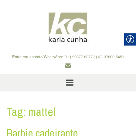
Skip
to
content
Entre em contato/WhatsApp: (11) 99377-8377 | (13) 97800-5451
Tag:
mattel
Barbie cadeirante