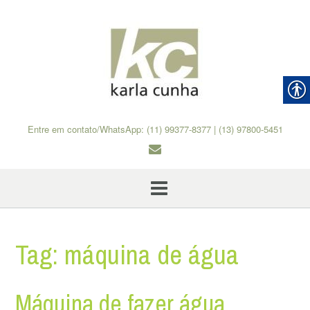
Skip
to
content
Entre em contato/WhatsApp: (11) 99377-8377 | (13) 97800-5451
Tag:
máquina de água
Máquina de fazer água