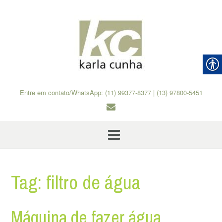
Skip
to
content
Entre em contato/WhatsApp: (11) 99377-8377 | (13) 97800-5451
Tag:
filtro de água
Máquina de fazer água