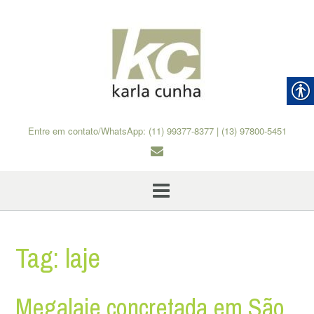
Skip
to
content
Entre em contato/WhatsApp: (11) 99377-8377 | (13) 97800-5451
Tag:
laje
Megalaje concretada em São