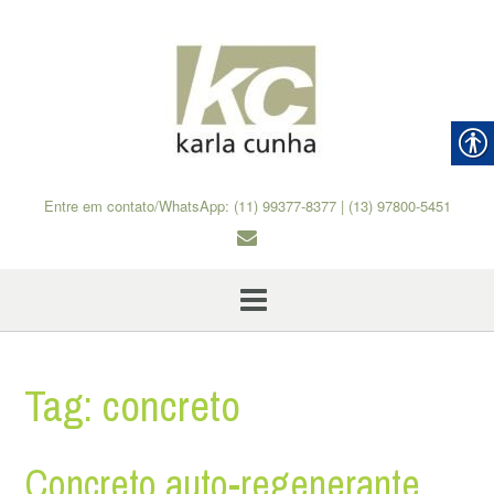
Skip
to
content
Entre em contato/WhatsApp: (11) 99377-8377 | (13) 97800-5451
Tag:
concreto
Concreto auto-regenerante